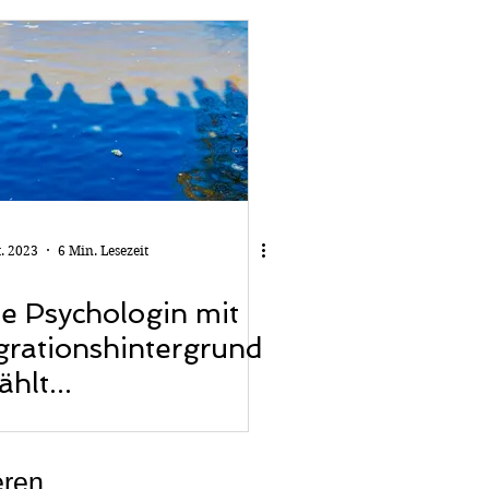
urney
t. 2023
6 Min. Lesezeit
e Psychologin mit
grationshintergrund
ählt...
eren