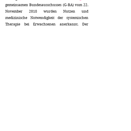
gemeinsamen Bundesausschusses (G-BA) vom 22. 
November 2018 wurden Nutzen und 
medizinische Notwendigkeit der systemischen 
Therapie bei Erwachsenen anerkannt. Der 
gemeinsame Bundesausschuss bestimmt im 
Auftrag des Gesetzgebers, welche medizinischen 
Leistungen durch die gesetzliche 
Krankenversicherung getragen werden.  Vor 
allem familiäre Beziehungsmuster können eine 
Ursache für psychisches Leiden sein. Nicht selten 
werden Partner oder Eltern in die Therapie 
einbezogen. Dabei werden auch die Stärken der 
einzelnen Beziehungen herausgearbeitet und für 
Lösungen herangezogen. Die Behandlungsdauer 
beträgt in vielen Fällen bis zu  25 Sitzungen.  
Anbei noch weitere multimediale Informationen 
zu den drei von den Krankenkassen getragenen 
Psychotherapieformen  (tiefenpsychologisch 
fundierte Psychotherapie, Verhaltenstherapie, 