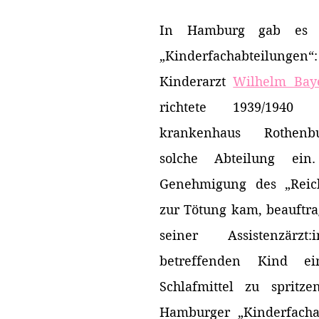
In Hamburg gab es z
„Kinderfachabteilu
Kinderarzt 
Wilhelm Bay
richtete 1939/1940
krankenhaus Rothenbu
solche Abteilung ein.
Genehmigung des „Reichs
zur Tötung kam, beauftra
seiner Assistenzärzt
betreffenden Kind ein
Schlafmittel zu spritze
Hamburger „Kinderfachab