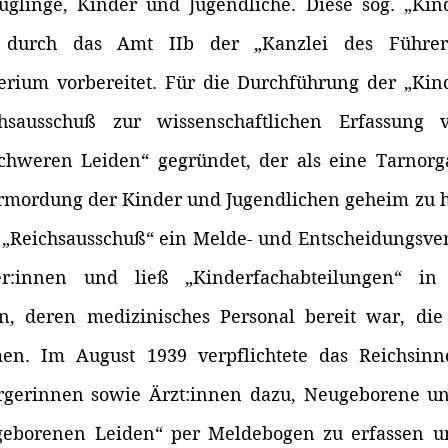
uglinge, Kinder und Jugendliche. Diese sog. „Kind
 durch das Amt IIb der „Kanzlei des Führers
erium vorbereitet. Für die Durchführung der „Kind
sausschuß zur wissenschaftlichen Erfassung 
chweren Leiden“ gegründet, der als eine Tarnorga
Ermordung der Kinder und Jugendlichen geheim zu ha
r „Reichsausschuß“ ein Melde- und Entscheidungsver
ter:innen und ließ „Kinderfachabteilungen“ in 
en, deren medizinisches Personal bereit war, die
n. Im August 1939 verpflichtete das Reichsinne
erinnen sowie Ärzt:innen dazu, Neugeborene und
eborenen Leiden“ per Meldebogen zu erfassen un