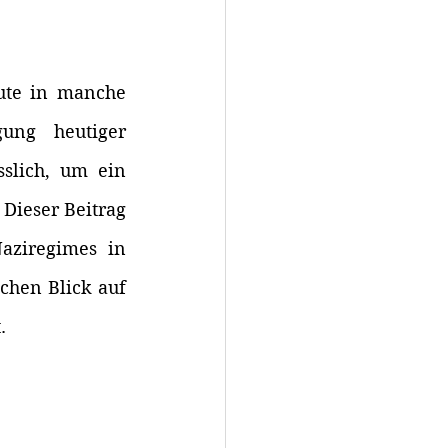
ute in manche 
ung heutiger 
slich, um ein 
ieser Beitrag 
ziregimes in 
chen Blick auf 
. 