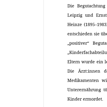
Die Begutachtung
Leipzig und Ernst
Heinze (1895–1983
entschieden sie übe
„positiver“ Begu
„Kinderfachabteil
Eltern wurde ein l
Die Ärzt:innen d
Medikamenten wie
Unterernährung tö
Kinder ermordet. 