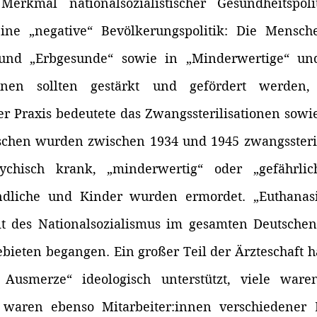
erkmal nationalsozialistischer Gesundheitspoli
eine „negative“ Bevölkerungspolitik: Die Mensc
 und „Erbgesunde“ sowie in „Minderwertige“ und
einen sollten gestärkt und gefördert werden,
er Praxis bedeutete das Zwangssterilisationen sowie
chen wurden zwischen 1934 und 1945 zwangssterilis
ychisch krank, „minderwertig“ oder „gefährlich
dliche und Kinder wurden ermordet. „Euthanasie
t des Nationalsozialismus im gesamten Deutschen
bieten begangen. Ein großer Teil der Ärzteschaft hat
 Ausmerze“ ideologisch unterstützt, viele ware
igt waren ebenso Mitarbeiter:innen verschiedener