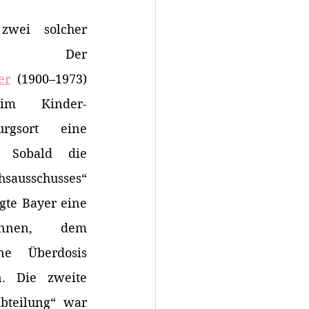
wei solcher 
ngen“: Der 
er
 (1900–1973) 
 im Kinder-
rgsort eine 
 Sobald die 
ausschusses“ 
gte Bayer eine 
:innen, dem 
e Überdosis 
n. Die zweite 
teilung“ war 