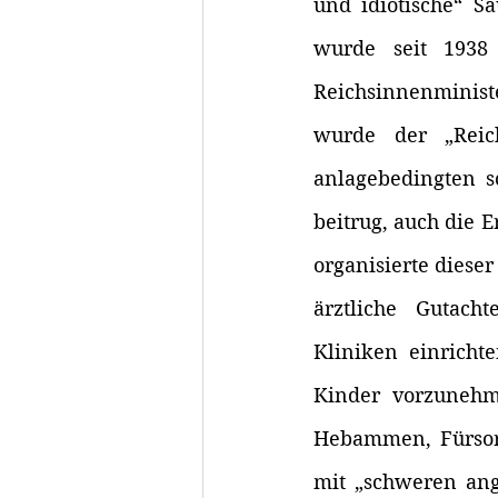
und idiotische“ Sä
wurde seit 1938
Reichsinnenminist
wurde der „Reich
anlagebedingten s
beitrug, auch die 
organisierte diese
ärztliche Gutach
Kliniken einricht
Kinder vorzunehme
Hebammen, Fürsorg
mit „schweren ang