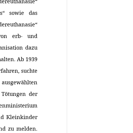
ereuthanasie“ 
“ sowie das 
ereuthanasie“ 
von erb- und 
nisation dazu 
lten. Ab 1939 
fahren, suchte 
ausgewählten 
 Tötungen der 
nministerium 
 Kleinkinder 
d zu melden. 